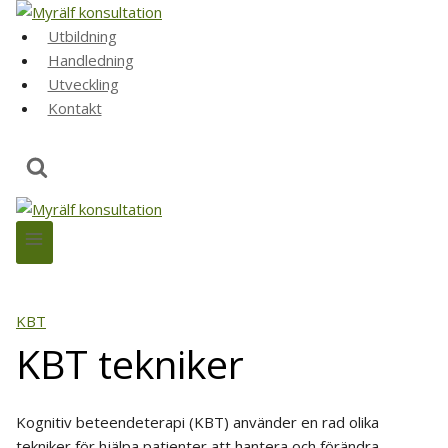
Skip
to
Utbildning
content
Handledning
Utveckling
Kontakt
KBT
KBT tekniker
Kognitiv beteendeterapi (KBT) använder en rad olika
tekniker för hjälpa patienter att hantera och förändra