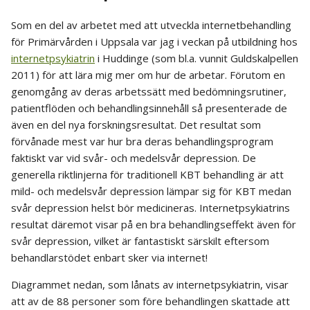
Som en del av arbetet med att utveckla internetbehandling
för Primärvården i Uppsala var jag i veckan på utbildning hos
internetpsykiatrin
i Huddinge (som bl.a. vunnit Guldskalpellen
2011) för att lära mig mer om hur de arbetar. Förutom en
genomgång av deras arbetssätt med bedömningsrutiner,
patientflöden och behandlingsinnehåll så presenterade de
även en del nya forskningsresultat. Det resultat som
förvånade mest var hur bra deras behandlingsprogram
faktiskt var vid svår- och medelsvår depression. De
generella riktlinjerna för traditionell KBT behandling är att
mild- och medelsvår depression lämpar sig för KBT medan
svår depression helst bör medicineras. Internetpsykiatrins
resultat däremot visar på en bra behandlingseffekt även för
svår depression, vilket är fantastiskt särskilt eftersom
behandlarstödet enbart sker via internet!
Diagrammet nedan, som lånats av internetpsykiatrin, visar
att av de 88 personer som före behandlingen skattade att