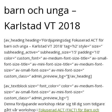
barn och unga –
Karlstad VT 2018
[av_heading heading=’Fördjupningsdag Fokuserad ACT för
barn och unga – Karlstad VT 2018′ tag=’h2′ style=” size=”
subheading_active=” subheading_size=’15’ padding=’10’
color=” custom_font=” av-medium-font-size-title=” av-small-
font-size-title=” av-mini-font-size-title=” av-medium-font-
size=” av-small-font-size=” av-mini-font-size=”
custom_class=” admin_preview_bg=”][/av_heading]
[av_textblock size=” font_color=” color=” av-medium-font-
size=” av-small-font-size=” av-mini-font-size=”
custom_class=” admin_preview_bg=”]
Denna fördjupande workshop riktar sig till dig som tidigare
gått vår workshop i
Fokuserad ACT (FACT) för Barn och