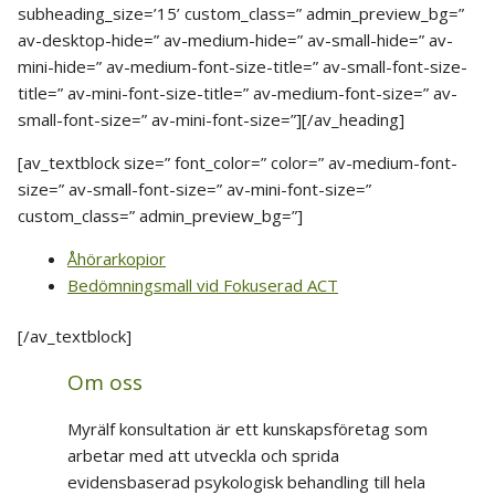
subheading_size=’15’ custom_class=” admin_preview_bg=”
av-desktop-hide=” av-medium-hide=” av-small-hide=” av-
mini-hide=” av-medium-font-size-title=” av-small-font-size-
title=” av-mini-font-size-title=” av-medium-font-size=” av-
small-font-size=” av-mini-font-size=”][/av_heading]
[av_textblock size=” font_color=” color=” av-medium-font-
size=” av-small-font-size=” av-mini-font-size=”
custom_class=” admin_preview_bg=”]
Åhörarkopior
Bedömningsmall vid Fokuserad ACT
[/av_textblock]
Om oss
Myrälf konsultation är ett kunskapsföretag som
arbetar med att utveckla och sprida
evidensbaserad psykologisk behandling till hela