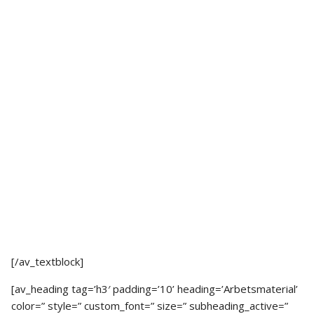
[/av_textblock]
[av_heading tag=’h3′ padding=’10’ heading=’Arbetsmaterial’
color=” style=” custom_font=” size=” subheading_active=”