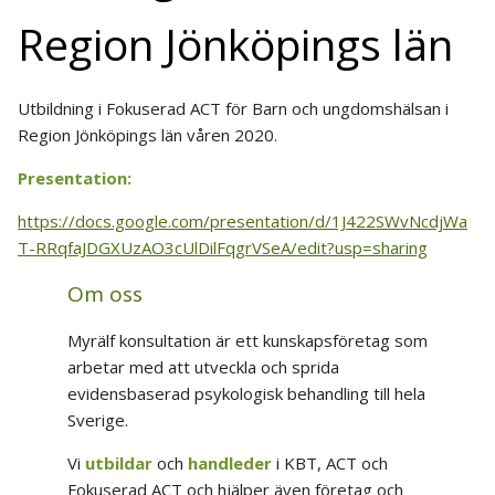
Region Jönköpings län
Utbildning i Fokuserad ACT för Barn och ungdomshälsan i
Region Jönköpings län våren 2020.
Presentation:
https://docs.google.com/presentation/d/1J422SWvNcdjWa
T-RRqfaJDGXUzAO3cUlDilFqgrVSeA/edit?usp=sharing
Om oss
Myrälf konsultation är ett kunskapsföretag som
arbetar med att utveckla och sprida
evidensbaserad psykologisk behandling till hela
Sverige.
Vi
utbildar
och
handleder
i KBT, ACT och
Fokuserad ACT och hjälper även företag och